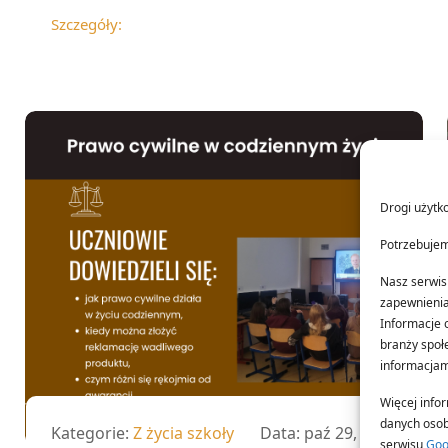
Szczegóły:
Drogi użytk
Potrzebujem
Nasz serwis 
zapewnienia 
Informacje 
branży społe
informacjami
Więcej infor
danych osob
Kategorie:
Z życia szkoły
Data:
paź 29, 2025
serwisu
Goo