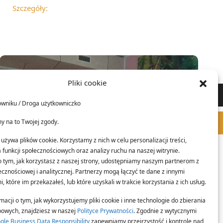
Szczegóły:
Pliki cookie
LTR
owniku / Droga użytkowniczko
RTL
y na to Twojej zgody.
używa plików cookie. Korzystamy z nich w celu personalizacji treści,
funkcji społecznościowych oraz analizy ruchu na naszej witrynie.
o tym, jak korzystasz z naszej strony, udostępniamy naszym partnerom z
cznościowej i analitycznej. Partnerzy mogą łączyć te dane z innymi
, które im przekazałeś, lub które uzyskali w trakcie korzystania z ich usług.
Kategorie:
Z życia szkoły
Data:
paź 29, 2025
macji o tym, jak wykorzystujemy pliki cookie i inne technologie do zbierania
owych, znajdziesz w naszej
Polityce Prywatności
. Zgodnie z wytycznymi
Razem oswajamy emocje!
gle Business Data Responsibility
zapewniamy przejrzystość i kontrolę nad