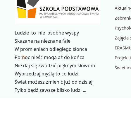
Aktualn
Zebrania
Psychol
Ludzie to nie osobne wyspy
Zajęcia
Skazane na nieznane fale
ERASM
W promieniach odległego słońca
Pomoc nieść mogą aż do końca
Projekt
Nie daj się zwodzić pięknym słowom
Świetlic
Wyprzedzaj myślą to co łudzi
Świat możesz zmienić już od dzisiaj
Tylko bądź zawsze blisko ludzi ...
© 2026 Copyright SP.