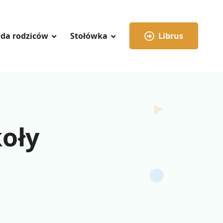
da rodziców
Stołówka
Librus
koły