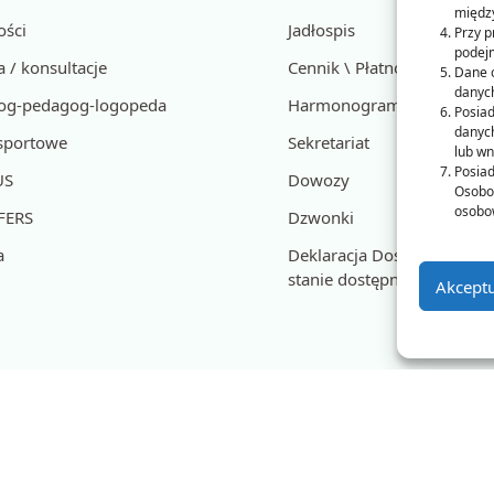
międz
ości
Jadłospis
Przy 
podejm
 / konsultacje
Cennik \ Płatności
Dane 
danych
og-pedagog-logopeda
Harmonogram posiłków
Posiad
danych
 sportowe
Sekretariat
lub wn
Posia
US
Dowozy
Osobow
osobo
 FERS
Dzwonki
a
Deklaracja Dostępności, Ra
stanie dostępności
Akceptu