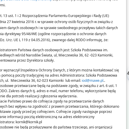
ymi.
Szczegóły:
t. 13 ust. 1 i 2 Rozporządzenia Parlamentu Europejskiego i Rady (UE)
dnia 27 kwietnia 2016 r. w sprawie ochrony osób fizycznych w związku z
iem danych osobowych i w sprawie swobodnego przepływu takich danych
nia dyrektywy 95/46/WE (ogólne rozporządzenie o ochronie danych
Dz. Urz. UE L 119 z 04.05.2016), zwanego dalej RODO informuję, że:
istratorem Państwa danych osobowych jest: Szkoła Podstawowa im.
edliwych wśród Narodów Świata, ul, Mieczewska 36, 62 -023 Kamionki,
entowana przez Dyrektora szkoły.
or wyznaczył Inspektora Ochrony Danych, z którym można kontaktować się
33
34
35
36
37
38
39
40
41
42
43
44
45
46
47
48
a pomocą poczty tradycyjnej na adres Administratora: Szkoła Podstawowa
h, ul. Mieczewska 36, 62-023 Kamionki lub email:
iod@mawe.pl
..
sobowe przetwarzane będą na podstawie zgody, w związku z art. 6 ust. 1
 RODO. Zakres danych tj. adres e-mail, numer telefonu, wykorzystane będą
nie dla potrzeb realizacji zgłoszenia wydarzenia.
acie Państwo prawo do cofnięcia zgody na przetwarzanie danych
wych bez wpływu na zgodność z prawem przetwarzania, którego dokonano
stawie zgody przed jej cofnięciem. Cofnięcie zgody następuje poprzez
anie informacji pocztą elektroniczną na adres elektroniczny
stratora: kornik@kornik.pl
racja
Kontakt
sobowe nie będą przekazywane do państwa trzeciego, ani organizacji