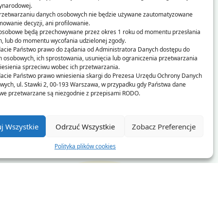
ynarodowej.
ul. Mieczewska 36 62-023 Kamionki
przetwarzaniu danych osobowych nie będzie używane zautomatyzowane
owanie decyzji, ani profilowanie.
sekretariat@spkamionki.pl
osobowe będą przechowywane przez okres 1 roku od momentu przesłania
, lub do momentu wycofania udzielonej zgody.
(+48) 61 227 60 40
acie Państwo prawo do żądania od Administratora Danych dostępu do
 osobowych, ich sprostowania, usunięcia lub ograniczenia przetwarzania
(+48) 61 227 60 49
iesienia sprzeciwu wobec ich przetwarzania.
dacie Państwo prawo wniesienia skargi do Prezesa Urzędu Ochrony Danych
ych, ul. Stawki 2, 00-193 Warszawa, w przypadku gdy Państwa dane
we przetwarzane są niezgodnie z przepisami RODO.
port o
j Wszystkie
Odrzuć Wszystkie
Zobacz Preferencje
Polityka plików cookies
Polityka Prywatności
Deklaracja dostępności