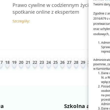
Prawo cywilne w codziennym życiu –
Twoimi dan
spotkanie online z ekspertem
Zgodnie z ar
2016/679 z 
Szczegóły:
przetwarzan
oraz uchyle
osobowych, 
Admin
Sprawi
reprez
Administrat
17
18
19
20
21
22
23
24
25
26
27
28
29
30
31
32
pisemnie, z
w Kamionkac
Dane o
lit. a
wyłącz
Posiad
osobo
na pod
przesł
Admini
ła
Szkolna administ
Dane o